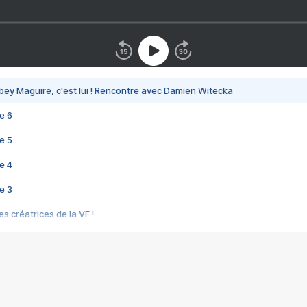
bey Maguire, c'est lui ! Rencontre avec Damien Witecka
e 6
e 5
e 4
e 3
s créatrices de la VF !
e 2
e 1
e Mektoub My Love arrive enfin ! Rencontre avec Shaïn Boumedine et Sal