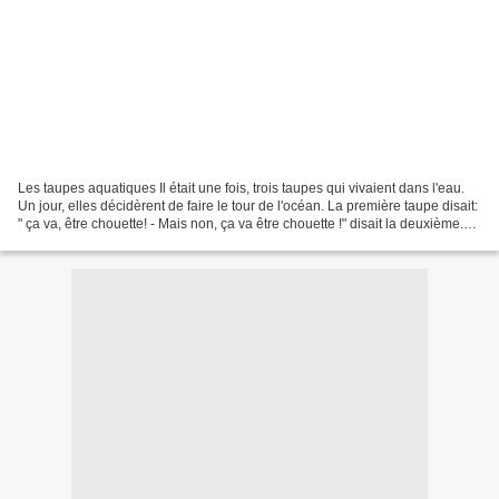
Les taupes aquatiques Il était une fois, trois taupes qui vivaient dans l'eau.
Un jour, elles décidèrent de faire le tour de l'océan. La première taupe disait:
" ça va, être chouette! - Mais non, ça va être chouette !" disait la deuxième.
"Mais non, ça...