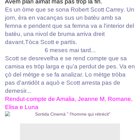
Avèm plan aimat mas pas tròp la fin.
Es un òme que se sona Robert Scott Carrey. Un
jorn, èra en vacanças sus un batèu amb sa
femna e pendent que sa femna va a l'interior del
batèu, una nivol de bruma arriva dreit
davant.Tòca Scott e partís.
6 meses mai tard...
Scott se desrevelha e se
rend compte que sa
camisa es tròp larga e qu'a perdut de pes. Va en
çò del mètge e se fa analizar. Lo mètge tròba
pas d'antidòt a aquò e Sco
tt arresta pas de
demesir...
Rendut-compte de Amalia, Jeanne M, Romane,
Elisa e Luna