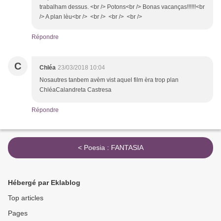
trabalham dessus. <br /> Potons<br /> Bonas vacanças!!!!!!<br
/> A plan lèu<br /> <br /> <br /> <br />
Répondre
C
Chléa
23/03/2018 10:04
Nosautres tanbem avèm vist aquel film èra trop plan
ChléaCalandreta Castresa
Répondre
< Poesia : FANTASIA
Hébergé par Eklablog
Top articles
Pages