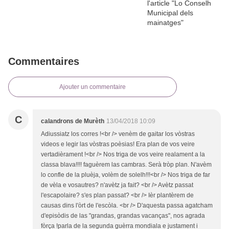
Commentaires
Ajouter un commentaire
C
calandrons de Murèth
13/04/2018 10:09
Adiussiatz los corres !<br /> venèm de gaitar los vòstras
videos e legir las vòstras poèsias! Era plan de vos veire
vertadièrament !<br /> Nos triga de vos veire realament a la
classa blava!!!! faguèrem las cambras. Serà tròp plan. N'avèm
lo confle de la pluèja, volèm de solelh!!!<br /> Nos triga de far
de vèla e vosautres? n'avètz ja fait? <br /> Avètz passat
l'escapolaire? s'es plan passat? <br /> Ièr plantèrem de
causas dins l'òrt de l'escòla. <br /> D'aquesta passa agatcham
d'episòdis de las "grandas, grandas vacanças", nos agrada
fòrça !parla de la segunda guèrra mondiala e justament i